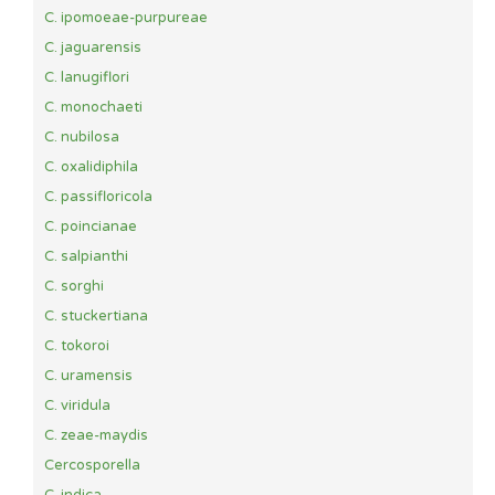
C. ipomoeae-purpureae
C. jaguarensis
C. lanugiflori
C. monochaeti
C. nubilosa
C. oxalidiphila
C. passifloricola
C. poincianae
C. salpianthi
C. sorghi
C. stuckertiana
C. tokoroi
C. uramensis
C. viridula
C. zeae-maydis
Cercosporella