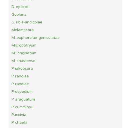
D. epilobii
Goplana
G. ribis-andicolae
Melampsora
M. euphorbiae-geniculatae
Microbotryum
M. longisetum
M. shastense
Phakopsora
P. randiae
P. randiae
Prospodium
P. araguatum
P. cumminsii
Puccinia
P. chaetii