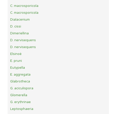
C. macrosporicola
C. macrosporicola
Dialacenium
D. cissi
Dimeriellina
D. nervisequens
D. nervisequens
Elsinoë
E. pruni
Eutypella
E. aggregata
Glabrotheca
G. aciculispora
Glomerella
G. erythrinae
Leptosphaeria