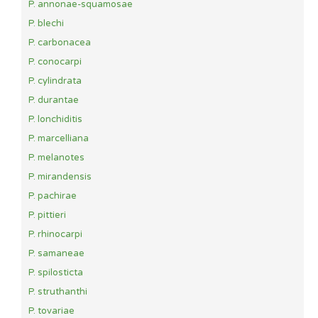
P. annonae-squamosae
P. blechi
P. carbonacea
P. conocarpi
P. cylindrata
P. durantae
P. lonchiditis
P. marcelliana
P. melanotes
P. mirandensis
P. pachirae
P. pittieri
P. rhinocarpi
P. samaneae
P. spilosticta
P. struthanthi
P. tovariae