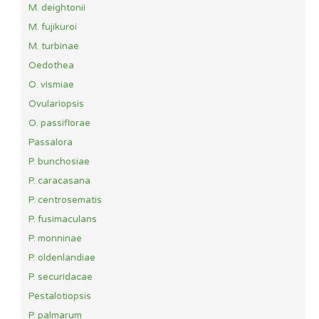
M. deightonii
M. fujikuroi
M. turbinae
Oedothea
O. vismiae
Ovulariopsis
O. passiflorae
Passalora
P. bunchosiae
P. caracasana
P. centrosematis
P. fusimaculans
P. monninae
P. oldenlandiae
P. securidacae
Pestalotiopsis
P. palmarum