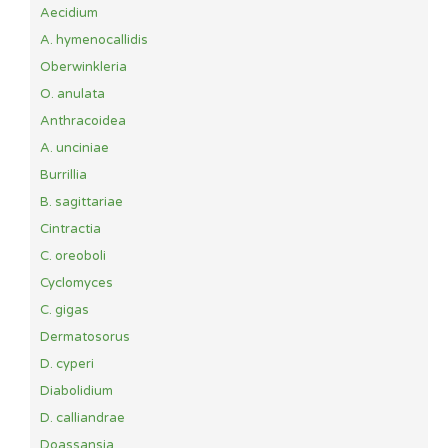
Aecidium
A. hymenocallidis
Oberwinkleria
O. anulata
Anthracoidea
A. unciniae
Burrillia
B. sagittariae
Cintractia
C. oreoboli
Cyclomyces
C. gigas
Dermatosorus
D. cyperi
Diabolidium
D. calliandrae
Doassansia