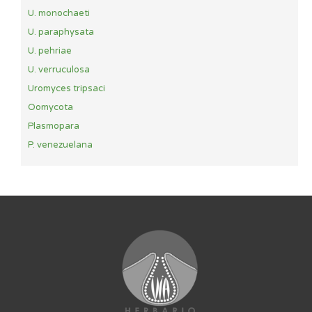
U. monochaeti
U. paraphysata
U. pehriae
U. verruculosa
Uromyces tripsaci
Oomycota
Plasmopara
P. venezuelana