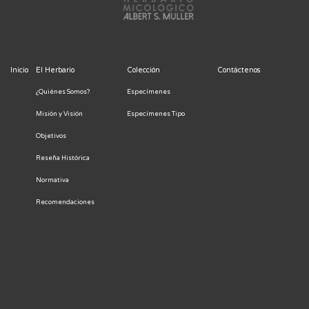
Inicio
El Herbario
Colección
Contáctenos
¿Quiénes Somos?
Especímenes
Misión y Visión
Especímenes Tipo
Objetivos
Reseña Histórica
Normativa
Recomendaciones