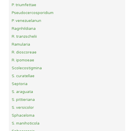
P. triumfettae
Pseudocercosporidium
P. venezuelanun
Ragnhildiana
R. tranzschelii
Ramularia
R. dioscoreae
R. ipomoeae
Scolecostigmina
S. curatellae
Septoria
S. araguata
S. pittieriana
S. versicolor
Sphaceloma
S. manihoticola