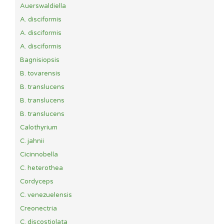
Auerswaldiella
A. disciformis
A. disciformis
A. disciformis
Bagnisiopsis
B. tovarensis
B. translucens
B. translucens
B. translucens
Calothyrium
C. jahnii
Cicinnobella
C. heterothea
Cordyceps
C. venezuelensis
Creonectria
C. discostiolata