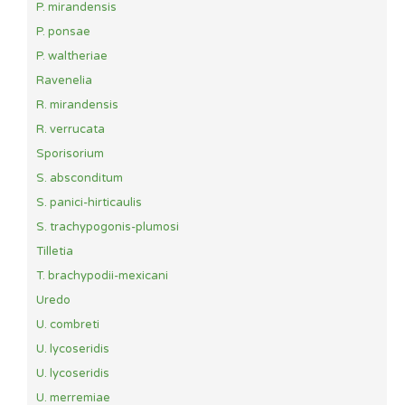
P. mirandensis
P. ponsae
P. waltheriae
Ravenelia
R. mirandensis
R. verrucata
Sporisorium
S. absconditum
S. panici-hirticaulis
S. trachypogonis-plumosi
Tilletia
T. brachypodii-mexicani
Uredo
U. combreti
U. lycoseridis
U. lycoseridis
U. merremiae