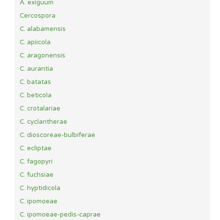
A. exiguum
Cercospora
C. alabamensis
C. apiicola
C. aragonensis
C. aurantia
C. batatas
C. beticola
C. crotalariae
C. cyclantherae
C. dioscoreae-bulbiferae
C. ecliptae
C. fagopyri
C. fuchsiae
C. hyptidicola
C. ipomoeae
C. ipomoeae-pedis-caprae