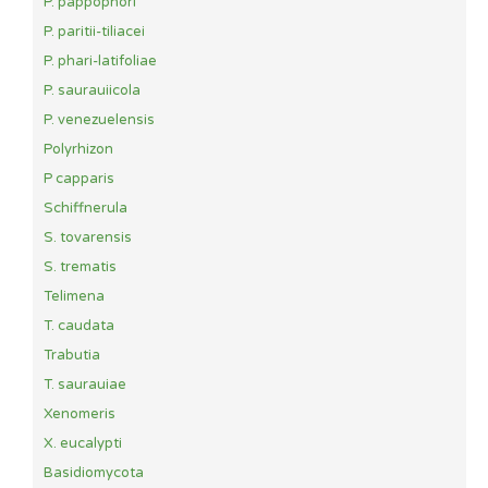
P. pappophori
P. paritii-tiliacei
P. phari-latifoliae
P. saurauiicola
P. venezuelensis
Polyrhizon
P capparis
Schiffnerula
S. tovarensis
S. trematis
Telimena
T. caudata
Trabutia
T. saurauiae
Xenomeris
X. eucalypti
Basidiomycota