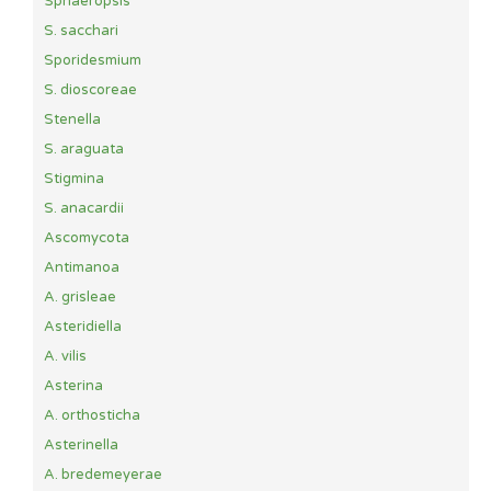
Sphaeropsis
S. sacchari
Sporidesmium
S. dioscoreae
Stenella
S. araguata
Stigmina
S. anacardii
Ascomycota
Antimanoa
A. grisleae
Asteridiella
A. vilis
Asterina
A. orthosticha
Asterinella
A. bredemeyerae