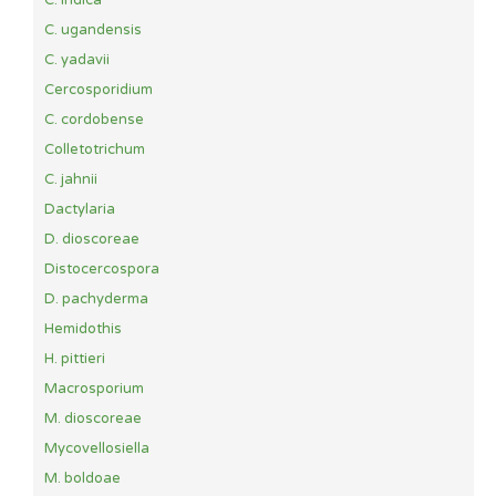
C. indica
C. ugandensis
C. yadavii
Cercosporidium
C. cordobense
Colletotrichum
C. jahnii
Dactylaria
D. dioscoreae
Distocercospora
D. pachyderma
Hemidothis
H. pittieri
Macrosporium
M. dioscoreae
Mycovellosiella
M. boldoae