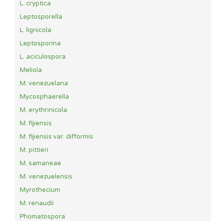
L. cryptica
Leptosporella
L. lignicola
Leptosporina
L. aciculospora
Meliola
M. venezuelana
Mycosphaerella
M. erythrinicola
M. fijiensis
M. fijiensis var. difformis
M. pittieri
M. samaneae
M. venezuelensis
Myrothecium
M. renaudii
Phomatospora