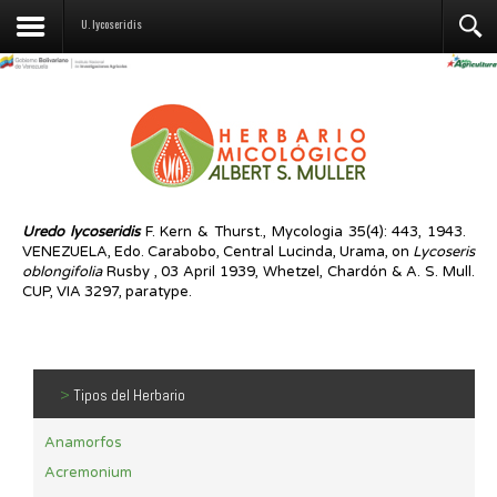
Contáctenos
U. lycoseridis
Uredo
lycoseridis
F. Kern & Thurst., Mycologia 35(4): 443, 1943.
VENEZUELA, Edo. Carabobo, Central Lucinda, Urama, on
Lycoseris
oblongifolia
Rusby , 03 April 1939, Whetzel, Chardón & A. S. Mull.
CUP, VIA 3297, paratype.
>
Tipos del Herbario
Anamorfos
Acremonium