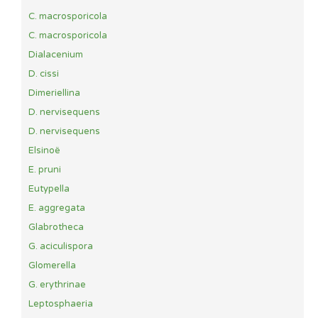
C. macrosporicola
C. macrosporicola
Dialacenium
D. cissi
Dimeriellina
D. nervisequens
D. nervisequens
Elsinoë
E. pruni
Eutypella
E. aggregata
Glabrotheca
G. aciculispora
Glomerella
G. erythrinae
Leptosphaeria