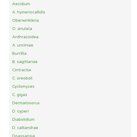
Aecidium
A. hymenocallidis
Oberwinkleria
O. anulata
Anthracoidea
A. unciniae
Burrillia
B. sagittariae
Cintractia
C. oreoboli
Cyclomyces
C. gigas
Dermatosorus
D. cyperi
Diabolidium
D. calliandrae
Doassansia