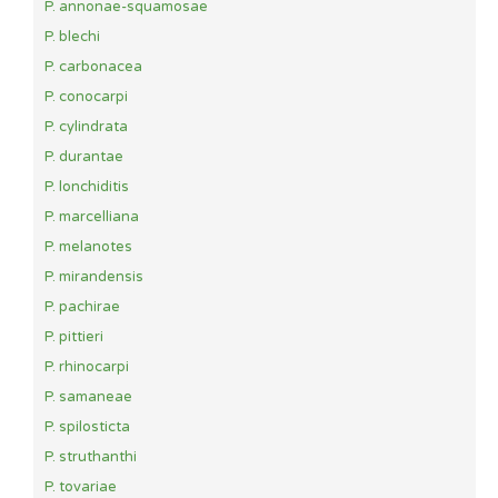
P. annonae-squamosae
P. blechi
P. carbonacea
P. conocarpi
P. cylindrata
P. durantae
P. lonchiditis
P. marcelliana
P. melanotes
P. mirandensis
P. pachirae
P. pittieri
P. rhinocarpi
P. samaneae
P. spilosticta
P. struthanthi
P. tovariae