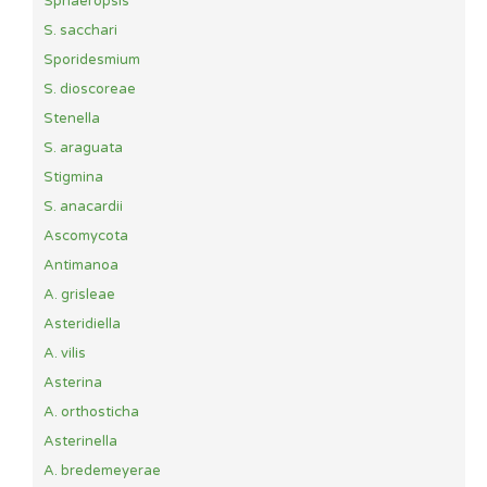
Sphaeropsis
S. sacchari
Sporidesmium
S. dioscoreae
Stenella
S. araguata
Stigmina
S. anacardii
Ascomycota
Antimanoa
A. grisleae
Asteridiella
A. vilis
Asterina
A. orthosticha
Asterinella
A. bredemeyerae