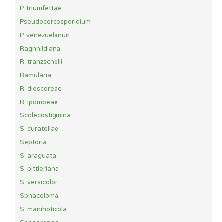
P. triumfettae
Pseudocercosporidium
P. venezuelanun
Ragnhildiana
R. tranzschelii
Ramularia
R. dioscoreae
R. ipomoeae
Scolecostigmina
S. curatellae
Septoria
S. araguata
S. pittieriana
S. versicolor
Sphaceloma
S. manihoticola