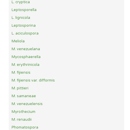
L. cryptica
Leptosporella
L. lignicola
Leptosporina
L. aciculospora
Meliola
M. venezuelana
Mycosphaerella
M. erythrinicola
M. fijiensis
M. fijiensis var. difformis
M. pittieri
M. samaneae
M. venezuelensis
Myrothecium
M. renaudii
Phomatospora