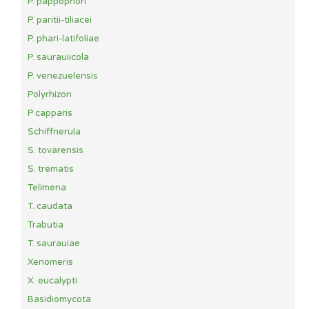
P. pappophori
P. paritii-tiliacei
P. phari-latifoliae
P. saurauiicola
P. venezuelensis
Polyrhizon
P capparis
Schiffnerula
S. tovarensis
S. trematis
Telimena
T. caudata
Trabutia
T. saurauiae
Xenomeris
X. eucalypti
Basidiomycota