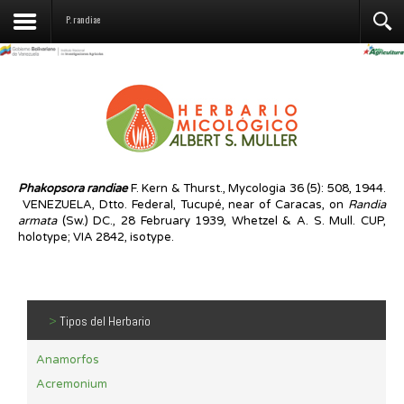
Contáctenos
P. randiae
Phakopsora randiae
F. Kern & Thurst., Mycologia 36 (5): 508, 1944.
VENEZUELA, Dtto. Federal, Tucupé, near of Caracas, on
Randia
armata
(Sw.) DC., 28 February 1939, Whetzel & A. S. Mull. CUP,
holotype; VIA 2842, isotype.
>
Tipos del Herbario
Anamorfos
Acremonium