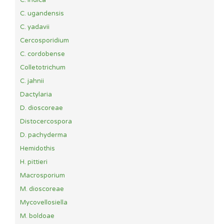
C. indica
C. ugandensis
C. yadavii
Cercosporidium
C. cordobense
Colletotrichum
C. jahnii
Dactylaria
D. dioscoreae
Distocercospora
D. pachyderma
Hemidothis
H. pittieri
Macrosporium
M. dioscoreae
Mycovellosiella
M. boldoae