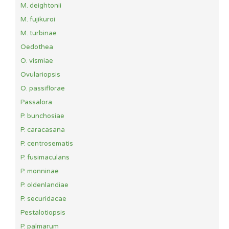
M. deightonii
M. fujikuroi
M. turbinae
Oedothea
O. vismiae
Ovulariopsis
O. passiflorae
Passalora
P. bunchosiae
P. caracasana
P. centrosematis
P. fusimaculans
P. monninae
P. oldenlandiae
P. securidacae
Pestalotiopsis
P. palmarum