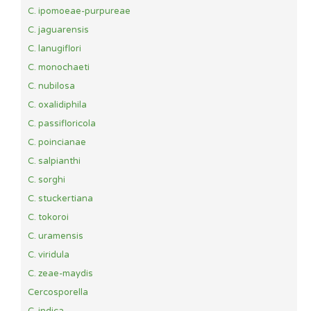
C. ipomoeae-purpureae
C. jaguarensis
C. lanugiflori
C. monochaeti
C. nubilosa
C. oxalidiphila
C. passifloricola
C. poincianae
C. salpianthi
C. sorghi
C. stuckertiana
C. tokoroi
C. uramensis
C. viridula
C. zeae-maydis
Cercosporella