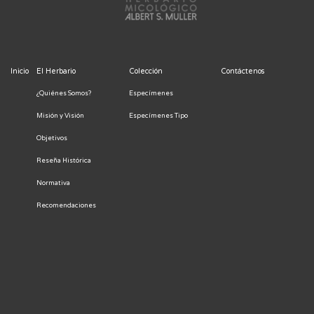
Inicio
El Herbario
Colección
Contáctenos
¿Quiénes Somos?
Especímenes
Misión y Visión
Especímenes Tipo
Objetivos
Reseña Histórica
Normativa
Recomendaciones