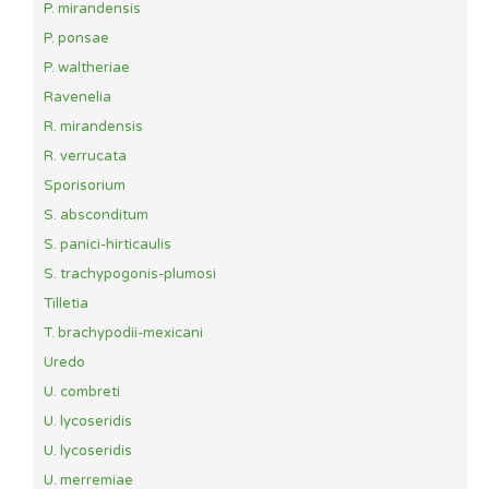
P. mirandensis
P. ponsae
P. waltheriae
Ravenelia
R. mirandensis
R. verrucata
Sporisorium
S. absconditum
S. panici-hirticaulis
S. trachypogonis-plumosi
Tilletia
T. brachypodii-mexicani
Uredo
U. combreti
U. lycoseridis
U. lycoseridis
U. merremiae