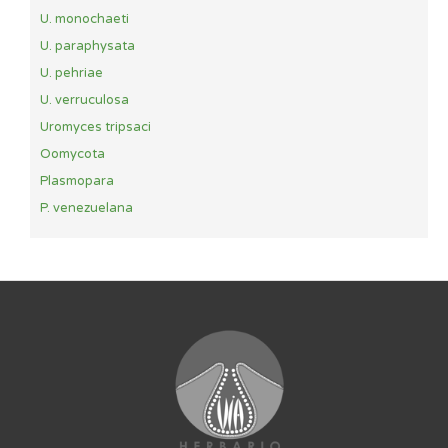
U. monochaeti
U. paraphysata
U. pehriae
U. verruculosa
Uromyces tripsaci
Oomycota
Plasmopara
P. venezuelana