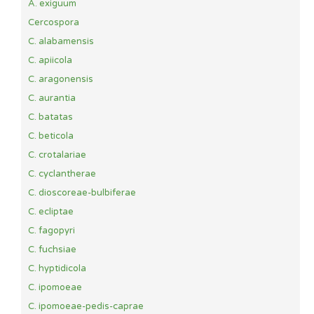
A. exiguum
Cercospora
C. alabamensis
C. apiicola
C. aragonensis
C. aurantia
C. batatas
C. beticola
C. crotalariae
C. cyclantherae
C. dioscoreae-bulbiferae
C. ecliptae
C. fagopyri
C. fuchsiae
C. hyptidicola
C. ipomoeae
C. ipomoeae-pedis-caprae