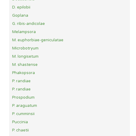
D. epilobii
Goplana
G. ribis-andicolae
Melampsora
M. euphorbiae-geniculatae
Microbotryum
M. longisetum
M. shastense
Phakopsora
P. randiae
P. randiae
Prospodium
P. araguatum
P. cumminsii
Puccinia
P. chaetii