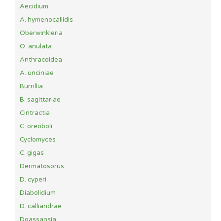
Aecidium
A. hymenocallidis
Oberwinkleria
O. anulata
Anthracoidea
A. unciniae
Burrillia
B. sagittariae
Cintractia
C. oreoboli
Cyclomyces
C. gigas
Dermatosorus
D. cyperi
Diabolidium
D. calliandrae
Doassansia