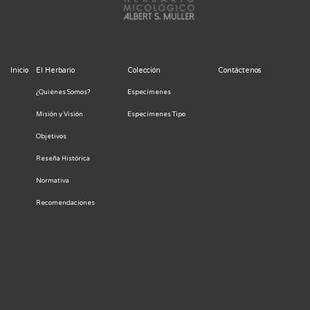
Inicio
El Herbario
Colección
Contáctenos
¿Quiénes Somos?
Especímenes
Misión y Visión
Especímenes Tipo
Objetivos
Reseña Histórica
Normativa
Recomendaciones