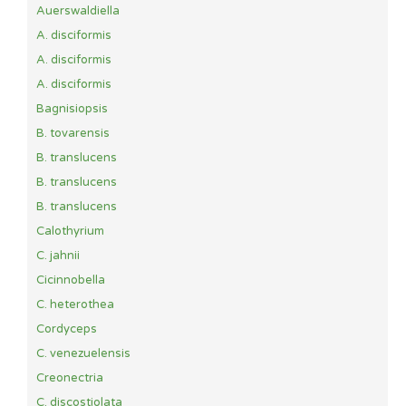
Auerswaldiella
A. disciformis
A. disciformis
A. disciformis
Bagnisiopsis
B. tovarensis
B. translucens
B. translucens
B. translucens
Calothyrium
C. jahnii
Cicinnobella
C. heterothea
Cordyceps
C. venezuelensis
Creonectria
C. discostiolata