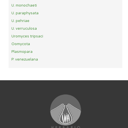
U. monochaeti
U. paraphysata
U. pehriae
U. verruculosa
Uromyces tripsaci
Oomycota
Plasmopara
P. venezuelana