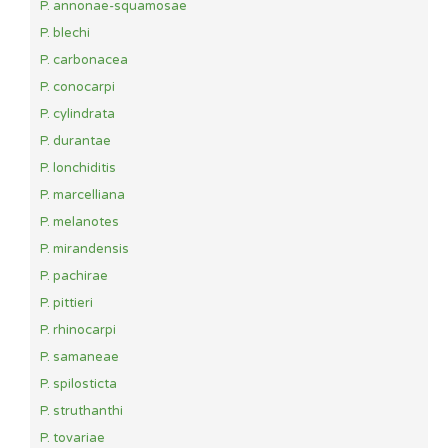
P. annonae-squamosae
P. blechi
P. carbonacea
P. conocarpi
P. cylindrata
P. durantae
P. lonchiditis
P. marcelliana
P. melanotes
P. mirandensis
P. pachirae
P. pittieri
P. rhinocarpi
P. samaneae
P. spilosticta
P. struthanthi
P. tovariae