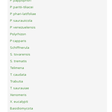
P. pappophori
P. paritii-tiliacei
P. phari-latifoliae
P. saurauiicola
P. venezuelensis
Polyrhizon
P capparis
Schiffnerula
S. tovarensis
S. trematis
Telimena
T. caudata
Trabutia
T. saurauiae
Xenomeris
X. eucalypti
Basidiomycota