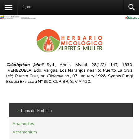
Contáctenos
C. jahnii
Calothyrium jahnii
Syd., Annls. Mycol. 28(1/2): 147, 1930.
VENEZUELA, Edo. Vargas, Los Naranjos near to Puerto La Cruz
(
sic
) Puerto Cruz, on
Clidemia
sp.
,
07 January 1928, Sydow Fungi
Exotici Exsiccati N° 850. CUP, BR, S, VIA 430.
>
Tipos del Herbario
Anamorfos
Acremonium