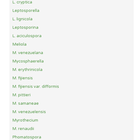
L. cryptica
Leptosporella
L. lignicola
Leptosporina
L. aciculospora
Meliola
M. venezuelana
Mycosphaerella
M. erythrinicola
M. fijiensis
M. fijiensis var. difformis
M. pittieri
M. samaneae
M. venezuelensis
Myrothecium
M. renaudii
Phomatospora