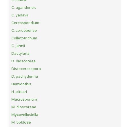
C. indica
C. ugandensis
C. yadavii
Cercosporidium
C. cordobense
Colletotrichum
C. jahnii
Dactylaria
D. dioscoreae
Distocercospora
D. pachyderma
Hemidothis
H. pittieri
Macrosporium
M. dioscoreae
Mycovellosiella
M. boldoae