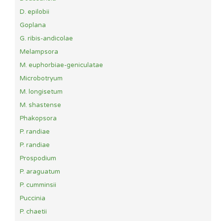
D. epilobii
Goplana
G. ribis-andicolae
Melampsora
M. euphorbiae-geniculatae
Microbotryum
M. longisetum
M. shastense
Phakopsora
P. randiae
P. randiae
Prospodium
P. araguatum
P. cumminsii
Puccinia
P. chaetii