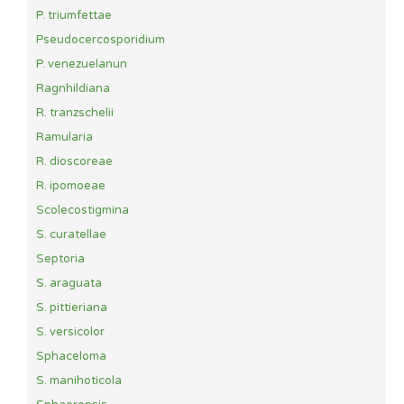
P. triumfettae
Pseudocercosporidium
P. venezuelanun
Ragnhildiana
R. tranzschelii
Ramularia
R. dioscoreae
R. ipomoeae
Scolecostigmina
S. curatellae
Septoria
S. araguata
S. pittieriana
S. versicolor
Sphaceloma
S. manihoticola