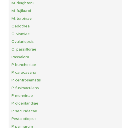
M. deightonii
M. fujikuroi
M. turbinae
Oedothea
O. vismiae
Ovulariopsis
O. passiflorae
Passalora
P. bunchosiae
P. caracasana
P. centrosematis
P. fusimaculans
P. monninae
P. oldenlandiae
P. securidacae
Pestalotiopsis
P. palmarum