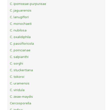
C. ipomoeae-purpureae
C. jaguarensis
C. lanugiflori
C. monochaeti
C. nubilosa
C. oxalidiphila
C. passifloricola
C. poincianae
C. salpianthi
C. sorghi
C. stuckertiana
C. tokoroi
C. uramensis
C. viridula
C. zeae-maydis
Cercosporella