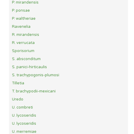
P. mirandensis
P. ponsae
P. waltheriae
Ravenelia
R. mirandensis
R. verrucata
Sporisorium
S. absconditum
S. panici-hirticaulis
S. trachypogonis-plumosi
Tilletia
T. brachypodii-mexicani
Uredo
U. combreti
U. lycoseridis
U. lycoseridis
U. merremiae