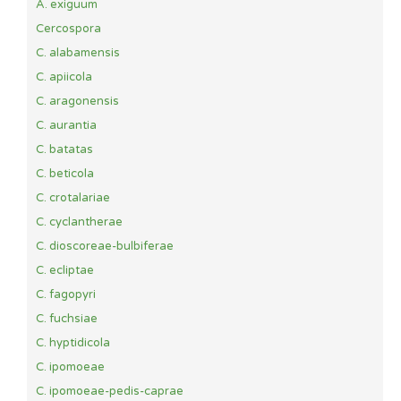
A. exiguum
Cercospora
C. alabamensis
C. apiicola
C. aragonensis
C. aurantia
C. batatas
C. beticola
C. crotalariae
C. cyclantherae
C. dioscoreae-bulbiferae
C. ecliptae
C. fagopyri
C. fuchsiae
C. hyptidicola
C. ipomoeae
C. ipomoeae-pedis-caprae