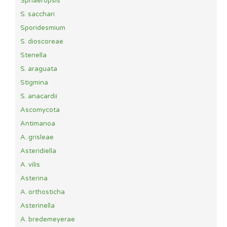
Sphaeropsis
S. sacchari
Sporidesmium
S. dioscoreae
Stenella
S. araguata
Stigmina
S. anacardii
Ascomycota
Antimanoa
A. grisleae
Asteridiella
A. vilis
Asterina
A. orthosticha
Asterinella
A. bredemeyerae