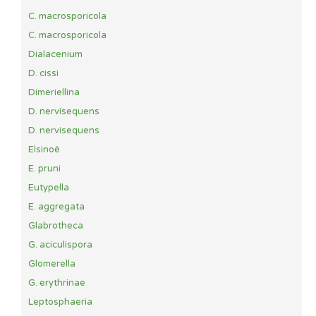
C. macrosporicola
C. macrosporicola
Dialacenium
D. cissi
Dimeriellina
D. nervisequens
D. nervisequens
Elsinoë
E. pruni
Eutypella
E. aggregata
Glabrotheca
G. aciculispora
Glomerella
G. erythrinae
Leptosphaeria