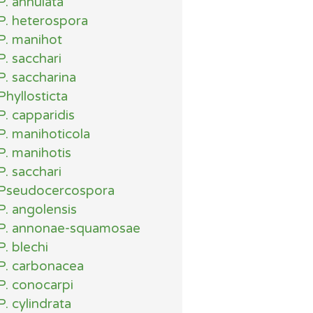
P. annulata
P. heterospora
P. manihot
P. sacchari
P. saccharina
Phyllosticta
P. capparidis
P. manihoticola
P. manihotis
P. sacchari
Pseudocercospora
P. angolensis
P. annonae-squamosae
P. blechi
P. carbonacea
P. conocarpi
P. cylindrata