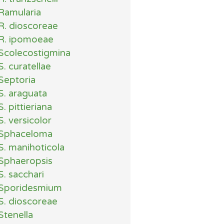
Ramularia
R. dioscoreae
R. ipomoeae
Scolecostigmina
S. curatellae
Septoria
S. araguata
S. pittieriana
S. versicolor
Sphaceloma
S. manihoticola
Sphaeropsis
S. sacchari
Sporidesmium
S. dioscoreae
Stenella