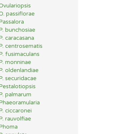
Ovulariopsis
O. passiflorae
Passalora
P. bunchosiae
P. caracasana
P. centrosematis
P. fusimaculans
P. monninae
P. oldenlandiae
P. securidacae
Pestalotiopsis
P. palmarum
Phaeoramularia
P. ciccaronei
P. rauvolfiae
Phoma