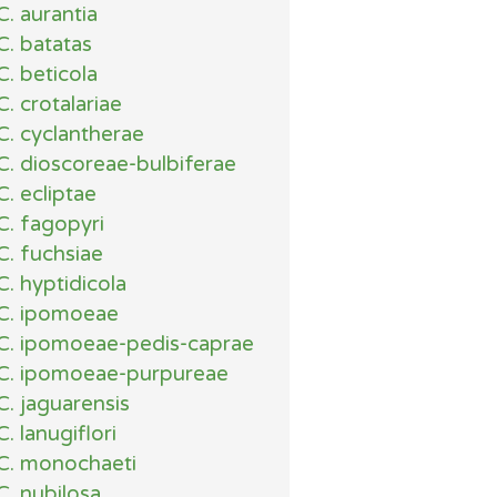
C. aurantia
C. batatas
C. beticola
C. crotalariae
C. cyclantherae
C. dioscoreae-bulbiferae
C. ecliptae
C. fagopyri
C. fuchsiae
C. hyptidicola
C. ipomoeae
C. ipomoeae-pedis-caprae
C. ipomoeae-purpureae
C. jaguarensis
C. lanugiflori
C. monochaeti
C. nubilosa