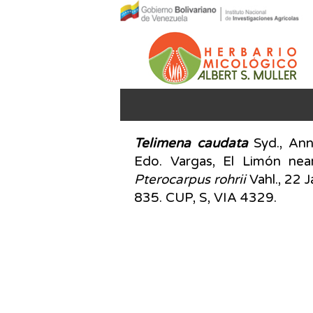
Telimena caudata
Syd., An
Edo. Vargas, El Limón nea
Pterocarpus rohrii
Vahl., 22 
835. CUP, S, VIA 4329.