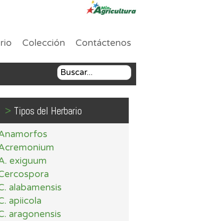
rio
Colección
Contáctenos
>
Tipos del Herbario
Anamorfos
Acremonium
A. exiguum
Cercospora
C. alabamensis
C. apiicola
C. aragonensis