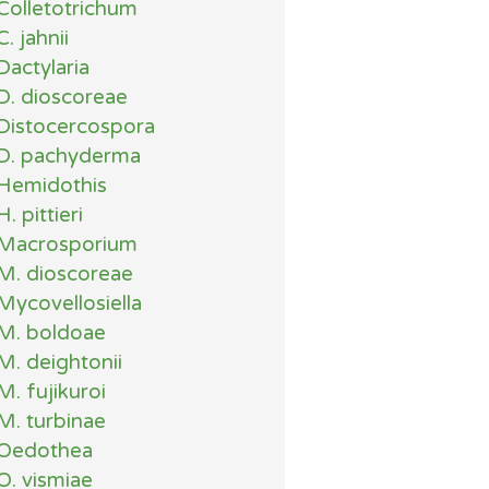
Colletotrichum
C. jahnii
Dactylaria
D. dioscoreae
Distocercospora
D. pachyderma
Hemidothis
H. pittieri
Macrosporium
M. dioscoreae
Mycovellosiella
M. boldoae
M. deightonii
M. fujikuroi
M. turbinae
Oedothea
O. vismiae