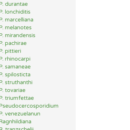
P. durantae
P. lonchiditis
P. marcelliana
P. melanotes
P. mirandensis
P. pachirae
P. pittieri
P. rhinocarpi
P. samaneae
P. spilosticta
P. struthanthi
P. tovariae
P. triumfettae
Pseudocercosporidium
P. venezuelanun
Ragnhildiana
R. tranzschelii