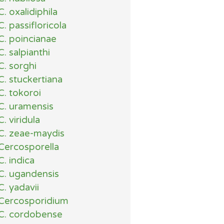
C. oxalidiphila
C. passifloricola
C. poincianae
C. salpianthi
C. sorghi
C. stuckertiana
C. tokoroi
C. uramensis
C. viridula
C. zeae-maydis
Cercosporella
C. indica
C. ugandensis
C. yadavii
Cercosporidium
C. cordobense