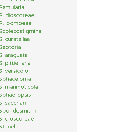
Ramularia
R. dioscoreae
R. ipomoeae
Scolecostigmina
S. curatellae
Septoria
S. araguata
S. pittieriana
S. versicolor
Sphaceloma
S. manihoticola
Sphaeropsis
S. sacchari
Sporidesmium
S. dioscoreae
Stenella