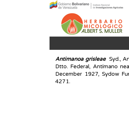
Antimanoa grisleae
Syd., An
Dtto. Federal, Antímano ne
December 1927, Sydow Fung
4271.