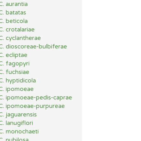
C. aurantia
C. batatas
C. beticola
C. crotalariae
C. cyclantherae
C. dioscoreae-bulbiferae
C. ecliptae
C. fagopyri
C. fuchsiae
C. hyptidicola
C. ipomoeae
C. ipomoeae-pedis-caprae
C. ipomoeae-purpureae
C. jaguarensis
C. lanugiflori
C. monochaeti
C. nubilosa