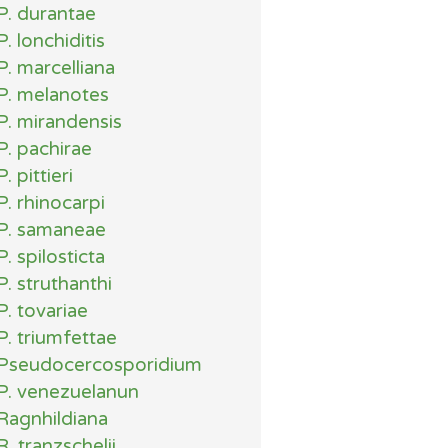
P. durantae
P. lonchiditis
P. marcelliana
P. melanotes
P. mirandensis
P. pachirae
P. pittieri
P. rhinocarpi
P. samaneae
P. spilosticta
P. struthanthi
P. tovariae
P. triumfettae
Pseudocercosporidium
P. venezuelanun
Ragnhildiana
R. tranzschelii