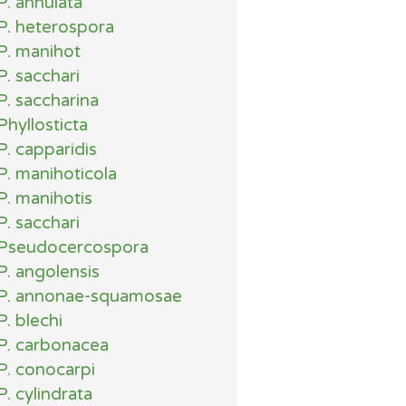
P. annulata
P. heterospora
P. manihot
P. sacchari
P. saccharina
Phyllosticta
P. capparidis
P. manihoticola
P. manihotis
P. sacchari
Pseudocercospora
P. angolensis
P. annonae-squamosae
P. blechi
P. carbonacea
P. conocarpi
P. cylindrata