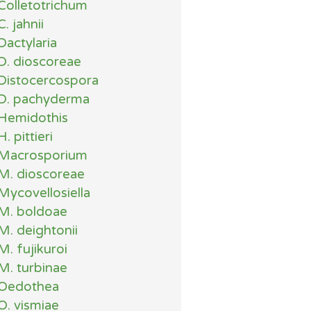
Colletotrichum
C. jahnii
Dactylaria
D. dioscoreae
Distocercospora
D. pachyderma
Hemidothis
H. pittieri
Macrosporium
M. dioscoreae
Mycovellosiella
M. boldoae
M. deightonii
M. fujikuroi
M. turbinae
Oedothea
O. vismiae