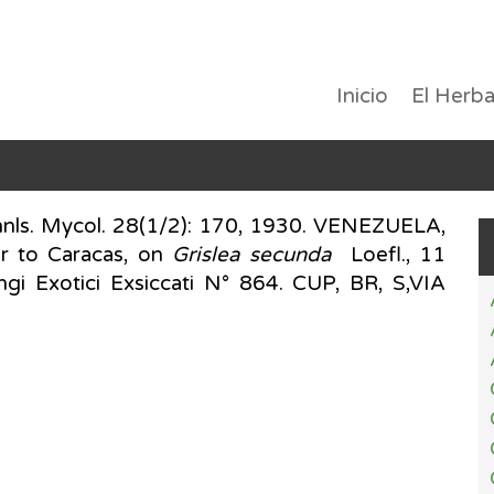
Inicio
El Herba
nls. Mycol. 28(1/2): 170, 1930. VENEZUELA,
ar to Caracas, on
Grislea secunda
Loefl., 11
i Exotici Exsiccati N° 864. CUP, BR, S,VIA