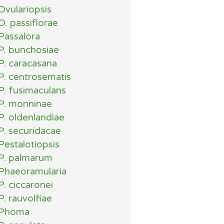
Ovulariopsis
O. passiflorae
Passalora
P. bunchosiae
P. caracasana
P. centrosematis
P. fusimaculans
P. monninae
P. oldenlandiae
P. securidacae
Pestalotiopsis
P. palmarum
Phaeoramularia
P. ciccaronei
P. rauvolfiae
Phoma