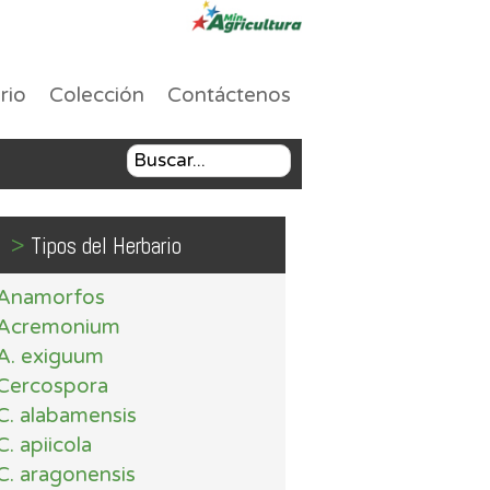
rio
Colección
Contáctenos
>
Tipos del Herbario
Anamorfos
Acremonium
A. exiguum
Cercospora
C. alabamensis
C. apiicola
C. aragonensis