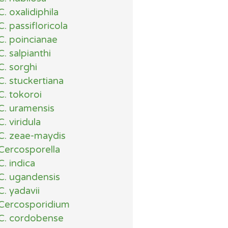
C. oxalidiphila
C. passifloricola
C. poincianae
C. salpianthi
C. sorghi
C. stuckertiana
C. tokoroi
C. uramensis
C. viridula
C. zeae-maydis
Cercosporella
C. indica
C. ugandensis
C. yadavii
Cercosporidium
C. cordobense