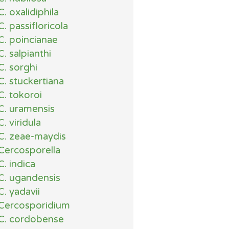
C. oxalidiphila
C. passifloricola
C. poincianae
C. salpianthi
C. sorghi
C. stuckertiana
C. tokoroi
C. uramensis
C. viridula
C. zeae-maydis
Cercosporella
C. indica
C. ugandensis
C. yadavii
Cercosporidium
C. cordobense