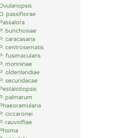
Ovulariopsis
O. passiflorae
Passalora
P. bunchosiae
P. caracasana
P. centrosematis
P. fusimaculans
P. monninae
P. oldenlandiae
P. securidacae
Pestalotiopsis
P. palmarum
Phaeoramularia
P. ciccaronei
P. rauvolfiae
Phoma