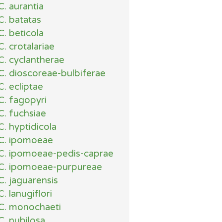
C. aurantia
C. batatas
C. beticola
C. crotalariae
C. cyclantherae
C. dioscoreae-bulbiferae
C. ecliptae
C. fagopyri
C. fuchsiae
C. hyptidicola
C. ipomoeae
C. ipomoeae-pedis-caprae
C. ipomoeae-purpureae
C. jaguarensis
C. lanugiflori
C. monochaeti
C. nubilosa