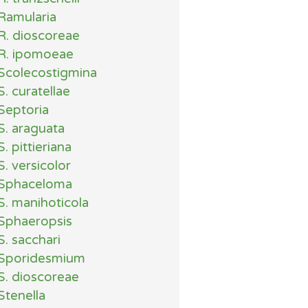
Ramularia
R. dioscoreae
R. ipomoeae
Scolecostigmina
S. curatellae
Septoria
S. araguata
S. pittieriana
S. versicolor
Sphaceloma
S. manihoticola
Sphaeropsis
S. sacchari
Sporidesmium
S. dioscoreae
Stenella