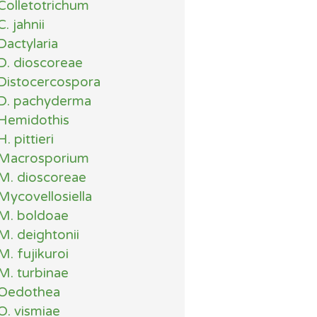
Colletotrichum
C. jahnii
Dactylaria
D. dioscoreae
Distocercospora
D. pachyderma
Hemidothis
H. pittieri
Macrosporium
M. dioscoreae
Mycovellosiella
M. boldoae
M. deightonii
M. fujikuroi
M. turbinae
Oedothea
O. vismiae