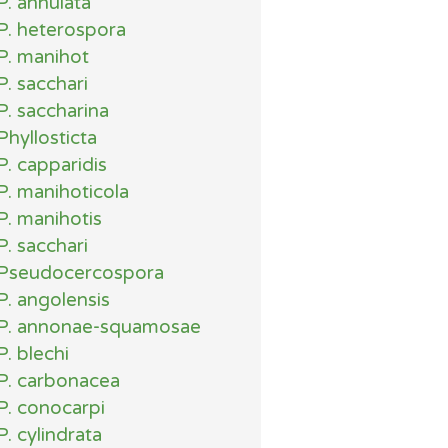
P. annulata
P. heterospora
P. manihot
P. sacchari
P. saccharina
Phyllosticta
P. capparidis
P. manihoticola
P. manihotis
P. sacchari
Pseudocercospora
P. angolensis
P. annonae-squamosae
P. blechi
P. carbonacea
P. conocarpi
P. cylindrata