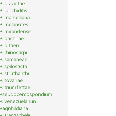
P. durantae
P. lonchiditis
P. marcelliana
P. melanotes
P. mirandensis
P. pachirae
P. pittieri
P. rhinocarpi
P. samaneae
P. spilosticta
P. struthanthi
P. tovariae
P. triumfettae
Pseudocercosporidium
P. venezuelanun
Ragnhildiana
R. tranzschelii