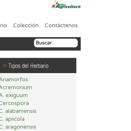
rio
Colección
Contáctenos
>
Tipos del Herbario
Anamorfos
Acremonium
A. exiguum
Cercospora
C. alabamensis
C. apiicola
C. aragonensis