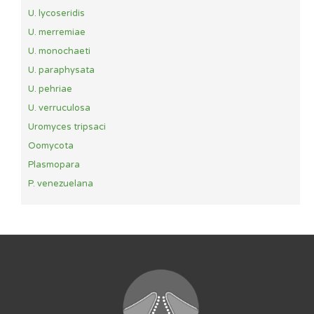
U. lycoseridis
U. merremiae
U. monochaeti
U. paraphysata
U. pehriae
U. verruculosa
Uromyces tripsaci
Oomycota
Plasmopara
P. venezuelana