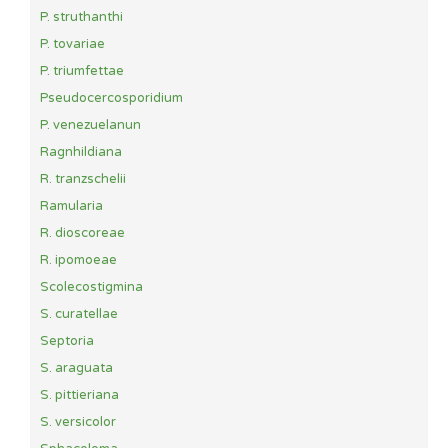
P. struthanthi
P. tovariae
P. triumfettae
Pseudocercosporidium
P. venezuelanun
Ragnhildiana
R. tranzschelii
Ramularia
R. dioscoreae
R. ipomoeae
Scolecostigmina
S. curatellae
Septoria
S. araguata
S. pittieriana
S. versicolor