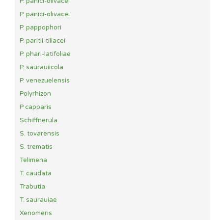
P. panici-olivacei
P. panici-olivacei
P. pappophori
P. paritii-tiliacei
P. phari-latifoliae
P. saurauiicola
P. venezuelensis
Polyrhizon
P capparis
Schiffnerula
S. tovarensis
S. trematis
Telimena
T. caudata
Trabutia
T. saurauiae
Xenomeris