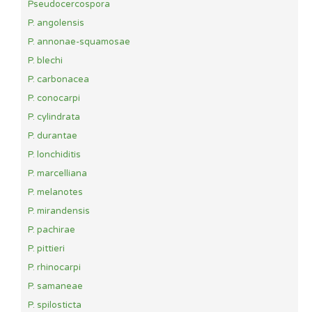
Pseudocercospora
P. angolensis
P. annonae-squamosae
P. blechi
P. carbonacea
P. conocarpi
P. cylindrata
P. durantae
P. lonchiditis
P. marcelliana
P. melanotes
P. mirandensis
P. pachirae
P. pittieri
P. rhinocarpi
P. samaneae
P. spilosticta