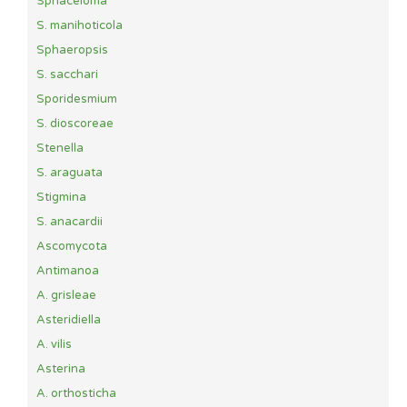
Sphaceloma
S. manihoticola
Sphaeropsis
S. sacchari
Sporidesmium
S. dioscoreae
Stenella
S. araguata
Stigmina
S. anacardii
Ascomycota
Antimanoa
A. grisleae
Asteridiella
A. vilis
Asterina
A. orthosticha