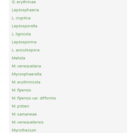
G. erythrinae
Leptosphaeria
L. cryptica
Leptosporella
L. lignicola
Leptosporina
L. aciculospora
Meliola
M. venezuelana
Mycosphaerella
M. erythrinicola
M. fijiensis
M. fijiensis var. difformis
M. pittieri
M. samaneae
M. venezuelensis
Myrothecium