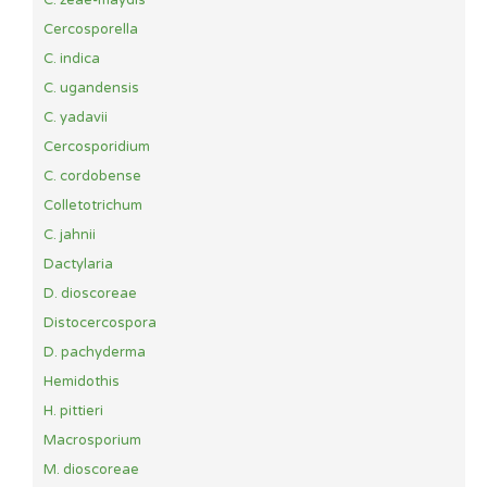
C. zeae-maydis
Cercosporella
C. indica
C. ugandensis
C. yadavii
Cercosporidium
C. cordobense
Colletotrichum
C. jahnii
Dactylaria
D. dioscoreae
Distocercospora
D. pachyderma
Hemidothis
H. pittieri
Macrosporium
M. dioscoreae