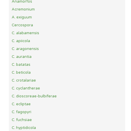
Anamorfos
Acremonium
A. exiguum
Cercospora
C. alabamensis
C. apiicola
C. aragonensis
C. aurantia
C. batatas
C. beticola
C. crotalariae
C. cyclantherae
C. dioscoreae-bulbiferae
C. ecliptae
C. fagopyri
C. fuchsiae
C. hyptidicola