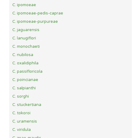
C. ipomoeae
C. ipomoeae-pedis-caprae
C. ipomoeae-purpureae
C. jaguarensis
C. lanugiflori
C. monochaeti
C. nubilosa
C. oxalidiphila
C. passifloricola
C. poincianae
C. salpianthi
C. sorghi
C. stuckertiana
C. tokoroi
C. uramensis
C. viridula