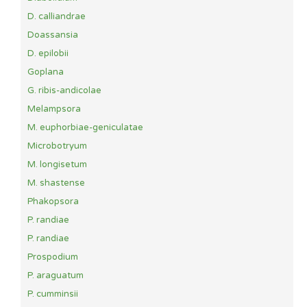
D. calliandrae
Doassansia
D. epilobii
Goplana
G. ribis-andicolae
Melampsora
M. euphorbiae-geniculatae
Microbotryum
M. longisetum
M. shastense
Phakopsora
P. randiae
P. randiae
Prospodium
P. araguatum
P. cumminsii