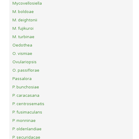
Mycovellosiella
M. boldoae
M. deightonii
M. fujikuroi
M. turbinae
Oedothea
O. vismiae
Ovulariopsis
O. passiflorae
Passalora
P. bunchosiae
P. caracasana
P. centrosematis
P. fusimaculans
P. monninae
P. oldenlandiae
P. securidacae