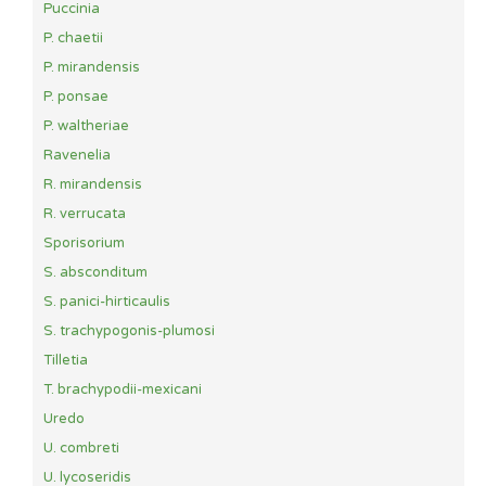
Puccinia
P. chaetii
P. mirandensis
P. ponsae
P. waltheriae
Ravenelia
R. mirandensis
R. verrucata
Sporisorium
S. absconditum
S. panici-hirticaulis
S. trachypogonis-plumosi
Tilletia
T. brachypodii-mexicani
Uredo
U. combreti
U. lycoseridis