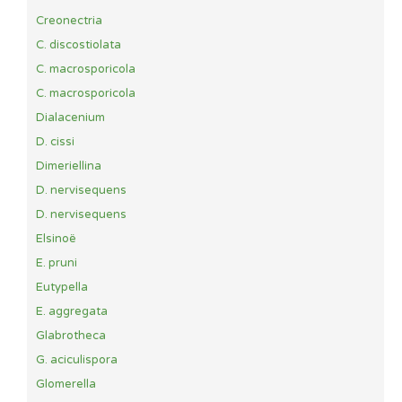
Creonectria
C. discostiolata
C. macrosporicola
C. macrosporicola
Dialacenium
D. cissi
Dimeriellina
D. nervisequens
D. nervisequens
Elsinoë
E. pruni
Eutypella
E. aggregata
Glabrotheca
G. aciculispora
Glomerella