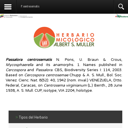
Contáctenos
P. centrosematis
Passalora
centrosematis
N. Pons, U. Braun & Crous,
Mycosphaerella
and its anamorphs. 1. Names published in
Cercospora
and
Passalora
. CBS, Biodiversity Series I: 114, 2003.
Based on
Cercospora centrosemae
Chupp & A. S. Mull., Bol. Soc.
Venez. Cienc. Nat. 8(52): 40, 1942 (nom. inval.) VENEZUELA, Dtto.
Federal, Caracas, on
Centrosema virginianum
(L.) Benth., 28 June
1938, A. S. Mull. CUP, isotype; VIA 2204, holotype.
>
Tipos del Herbario