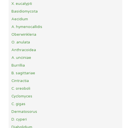
X. eucalypti
Basidiomycota
Aecidium
A. hymenocallidis
Oberwinkleria
O. anulata
Anthracoidea
A. unciniae
Burrillia
B. sagittariae
Cintractia
C. oreoboli
Cyclomyces
C. gigas
Dermatosorus
D. cyperi
Diabolidium