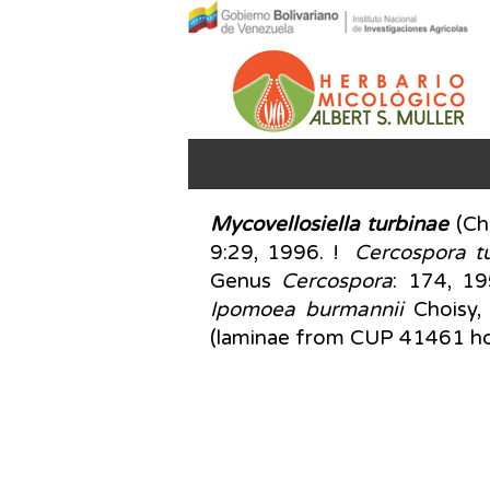
Mycovellosiella
turbinae
(Chu
9:29, 1996. !
Cercospora t
Genus
Cercospora
: 174, 1
Ipomoea burmannii
Choisy,
(laminae from CUP 41461 ho