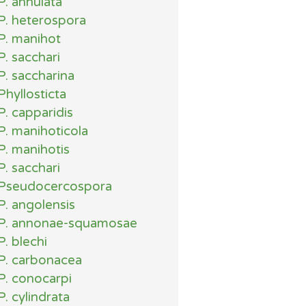
P. annulata
P. heterospora
P. manihot
P. sacchari
P. saccharina
Phyllosticta
P. capparidis
P. manihoticola
P. manihotis
P. sacchari
Pseudocercospora
P. angolensis
P. annonae-squamosae
P. blechi
P. carbonacea
P. conocarpi
P. cylindrata