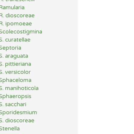
Ramularia
R. dioscoreae
R. ipomoeae
Scolecostigmina
S. curatellae
Septoria
S. araguata
S. pittieriana
S. versicolor
Sphaceloma
S. manihoticola
Sphaeropsis
S. sacchari
Sporidesmium
S. dioscoreae
Stenella