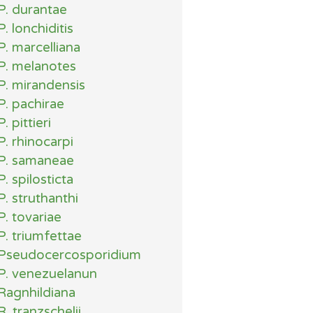
P. durantae
P. lonchiditis
P. marcelliana
P. melanotes
P. mirandensis
P. pachirae
P. pittieri
P. rhinocarpi
P. samaneae
P. spilosticta
P. struthanthi
P. tovariae
P. triumfettae
Pseudocercosporidium
P. venezuelanun
Ragnhildiana
R. tranzschelii