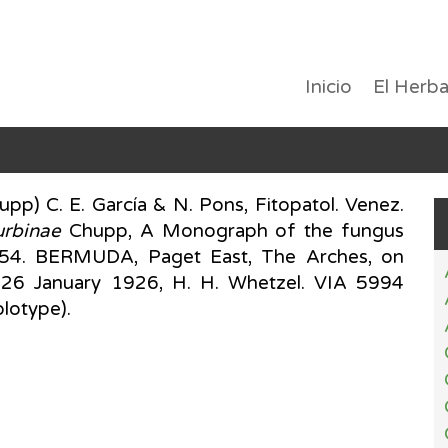
Inicio
El Herba
pp) C. E. García & N. Pons, Fitopatol. Venez.
urbinae
Chupp, A Monograph of the fungus
954. BERMUDA, Paget East, The Arches, on
 26 January 1926, H. H. Whetzel. VIA 5994
lotype).