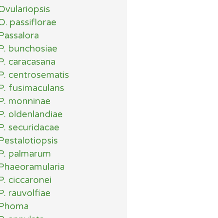
Ovulariopsis
O. passiflorae
Passalora
P. bunchosiae
P. caracasana
P. centrosematis
P. fusimaculans
P. monninae
P. oldenlandiae
P. securidacae
Pestalotiopsis
P. palmarum
Phaeoramularia
P. ciccaronei
P. rauvolfiae
Phoma