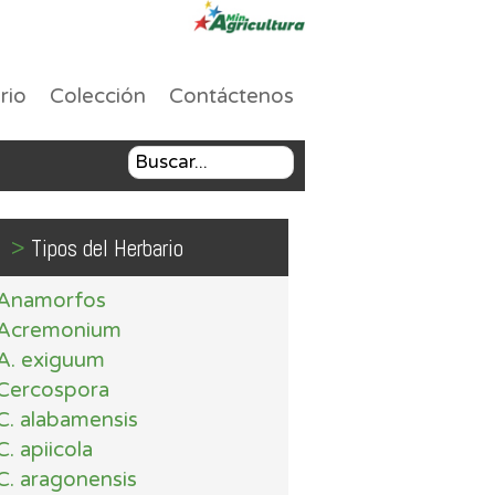
rio
Colección
Contáctenos
>
Tipos del Herbario
Anamorfos
Acremonium
A. exiguum
Cercospora
C. alabamensis
C. apiicola
C. aragonensis