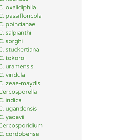
C. oxalidiphila
C. passifloricola
C. poincianae
C. salpianthi
C. sorghi
C. stuckertiana
C. tokoroi
C. uramensis
C. viridula
C. zeae-maydis
Cercosporella
C. indica
C. ugandensis
C. yadavii
Cercosporidium
C. cordobense