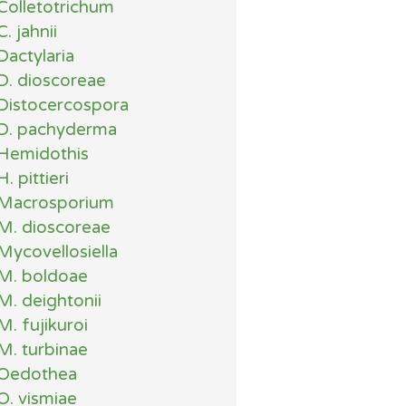
Colletotrichum
C. jahnii
Dactylaria
D. dioscoreae
Distocercospora
D. pachyderma
Hemidothis
H. pittieri
Macrosporium
M. dioscoreae
Mycovellosiella
M. boldoae
M. deightonii
M. fujikuroi
M. turbinae
Oedothea
O. vismiae