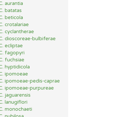
C. aurantia
C. batatas
C. beticola
C. crotalariae
C. cyclantherae
C. dioscoreae-bulbiferae
C. ecliptae
C. fagopyri
C. fuchsiae
C. hyptidicola
C. ipomoeae
C. ipomoeae-pedis-caprae
C. ipomoeae-purpureae
C. jaguarensis
C. lanugiflori
C. monochaeti
C. nubilosa