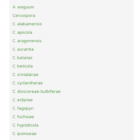
A. exiguum
Cercospora
C. alabamensis
C. apiicola
C. aragonensis
C. aurantia
C. batatas
C. beticola
C. crotalariae
C. cyclantherae
C. dioscoreae-bulbiferae
C. ecliptae
C. fagopyri
C. fuchsiae
C. hyptidicola
C. ipomoeae