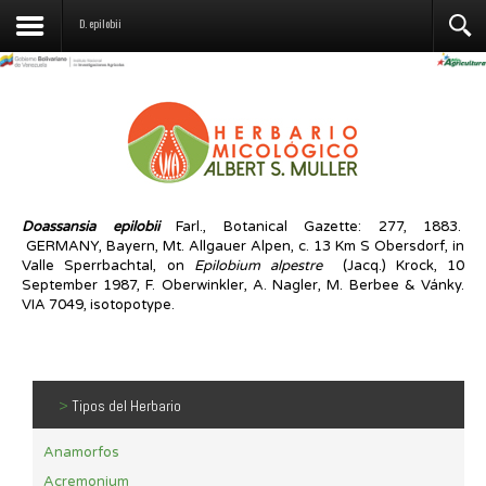
Contáctenos
D. epilobii
Doassansia epilobii
Farl., Botanical Gazette: 277, 1883.
GERMANY, Bayern, Mt. Allgauer Alpen, c. 13 Km S Obersdorf, in
Valle Sperrbachtal, on
Epilobium alpestre
(Jacq.) Krock, 10
September 1987, F. Oberwinkler, A. Nagler, M. Berbee & Vánky.
VIA 7049, isotopotype.
>
Tipos del Herbario
Anamorfos
Acremonium