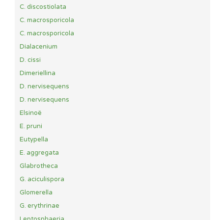
C. discostiolata
C. macrosporicola
C. macrosporicola
Dialacenium
D. cissi
Dimeriellina
D. nervisequens
D. nervisequens
Elsinoë
E. pruni
Eutypella
E. aggregata
Glabrotheca
G. aciculispora
Glomerella
G. erythrinae
Leptosphaeria