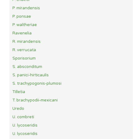
P. mirandensis
P. ponsae
P. waltheriae
Ravenelia
R. mirandensis
R. verrucata
Sporisorium
S. absconditum
S. panici-hirticaulis
S. trachypogonis-plumosi
Tilletia
T. brachypodii-mexicani
Uredo
U. combreti
U. lycoseridis
U. lycoseridis