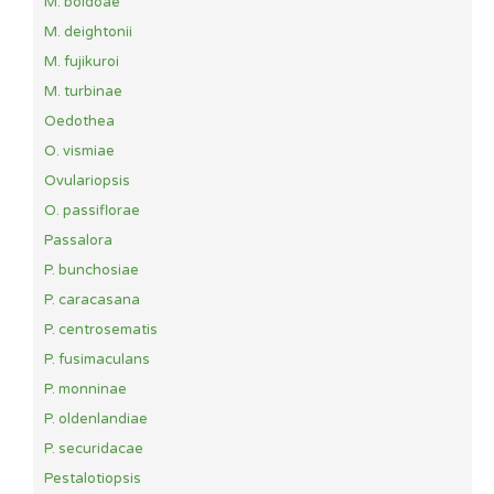
M. boldoae
M. deightonii
M. fujikuroi
M. turbinae
Oedothea
O. vismiae
Ovulariopsis
O. passiflorae
Passalora
P. bunchosiae
P. caracasana
P. centrosematis
P. fusimaculans
P. monninae
P. oldenlandiae
P. securidacae
Pestalotiopsis