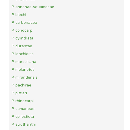
P. annonae-squamosae
P. blechi
P. carbonacea
P. conocarpi
P. cylindrata
P. durantae
P. lonchiditis
P. marcelliana
P. melanotes
P. mirandensis
P. pachirae
P. pittieri
P. rhinocarpi
P. samaneae
P. spilosticta
P. struthanthi