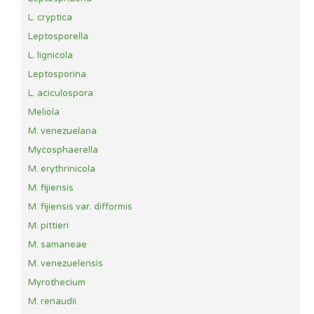
L. cryptica
Leptosporella
L. lignicola
Leptosporina
L. aciculospora
Meliola
M. venezuelana
Mycosphaerella
M. erythrinicola
M. fijiensis
M. fijiensis var. difformis
M. pittieri
M. samaneae
M. venezuelensis
Myrothecium
M. renaudii