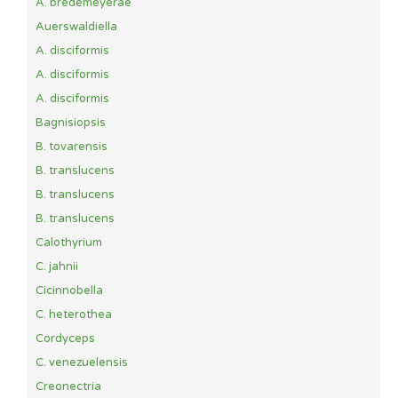
A. bredemeyerae
Auerswaldiella
A. disciformis
A. disciformis
A. disciformis
Bagnisiopsis
B. tovarensis
B. translucens
B. translucens
B. translucens
Calothyrium
C. jahnii
Cicinnobella
C. heterothea
Cordyceps
C. venezuelensis
Creonectria