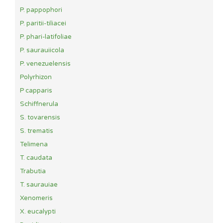
P. pappophori
P. paritii-tiliacei
P. phari-latifoliae
P. saurauiicola
P. venezuelensis
Polyrhizon
P capparis
Schiffnerula
S. tovarensis
S. trematis
Telimena
T. caudata
Trabutia
T. saurauiae
Xenomeris
X. eucalypti