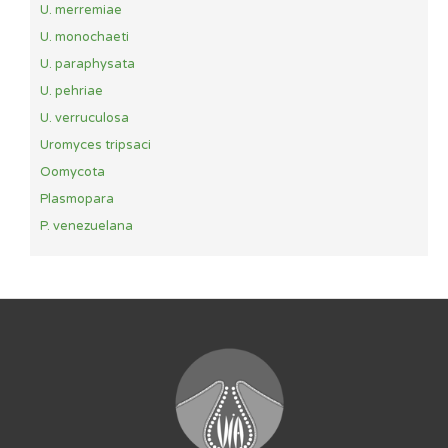
U. merremiae
U. monochaeti
U. paraphysata
U. pehriae
U. verruculosa
Uromyces tripsaci
Oomycota
Plasmopara
P. venezuelana