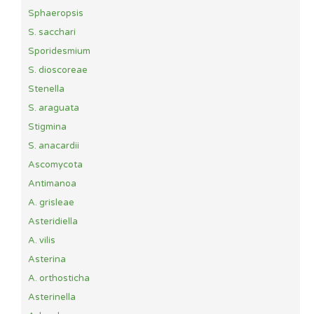
Sphaeropsis
S. sacchari
Sporidesmium
S. dioscoreae
Stenella
S. araguata
Stigmina
S. anacardii
Ascomycota
Antimanoa
A. grisleae
Asteridiella
A. vilis
Asterina
A. orthosticha
Asterinella