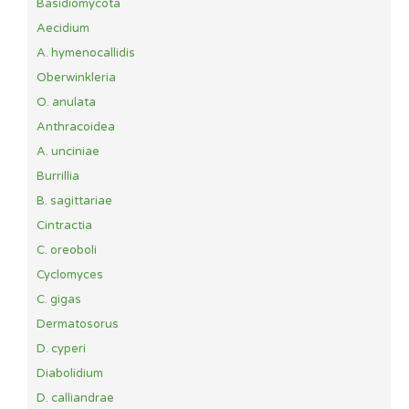
Basidiomycota
Aecidium
A. hymenocallidis
Oberwinkleria
O. anulata
Anthracoidea
A. unciniae
Burrillia
B. sagittariae
Cintractia
C. oreoboli
Cyclomyces
C. gigas
Dermatosorus
D. cyperi
Diabolidium
D. calliandrae