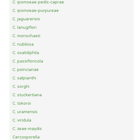
C. ipomoeae-pedis-caprae
C. ipomoeae-purpureae
C. jaguarensis
C. lanugiflori
C. monochaeti
C. nubilosa
C. oxalidiphila
C. passifloricola
C. poincianae
C. salpianthi
C. sorghi
C. stuckertiana
C. tokoroi
C. uramensis
C. viridula
C. zeae-maydis
Cercosporella