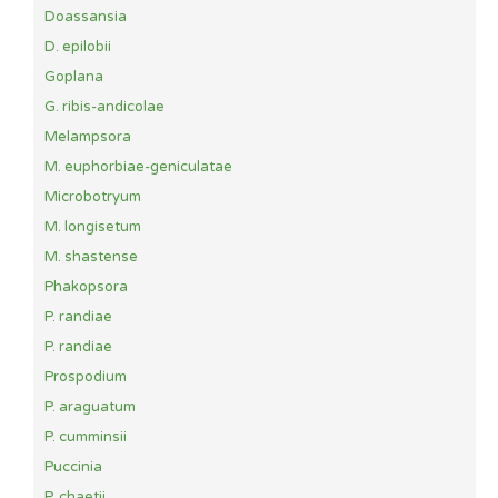
Doassansia
D. epilobii
Goplana
G. ribis-andicolae
Melampsora
M. euphorbiae-geniculatae
Microbotryum
M. longisetum
M. shastense
Phakopsora
P. randiae
P. randiae
Prospodium
P. araguatum
P. cumminsii
Puccinia
P. chaetii