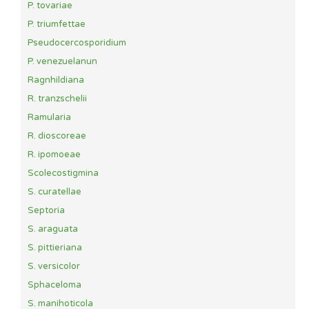
P. tovariae
P. triumfettae
Pseudocercosporidium
P. venezuelanun
Ragnhildiana
R. tranzschelii
Ramularia
R. dioscoreae
R. ipomoeae
Scolecostigmina
S. curatellae
Septoria
S. araguata
S. pittieriana
S. versicolor
Sphaceloma
S. manihoticola