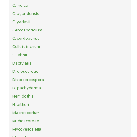
C. indica
C. ugandensis
C. yadavii
Cercosporidium
C. cordobense
Colletotrichum
C. jahnii
Dactylaria
D. dioscoreae
Distocercospora
D. pachyderma
Hemidothis
H. pittieri
Macrosporium
M. dioscoreae
Mycovellosiella