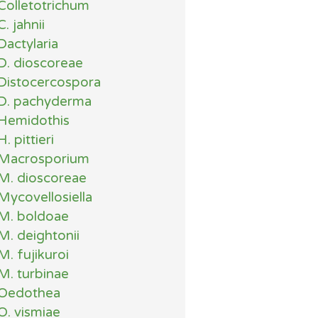
Colletotrichum
C. jahnii
Dactylaria
D. dioscoreae
Distocercospora
D. pachyderma
Hemidothis
H. pittieri
Macrosporium
M. dioscoreae
Mycovellosiella
M. boldoae
M. deightonii
M. fujikuroi
M. turbinae
Oedothea
O. vismiae