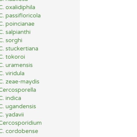
C. oxalidiphila
C. passifloricola
C. poincianae
C. salpianthi
C. sorghi
C. stuckertiana
C. tokoroi
C. uramensis
C. viridula
C. zeae-maydis
Cercosporella
C. indica
C. ugandensis
C. yadavii
Cercosporidium
C. cordobense