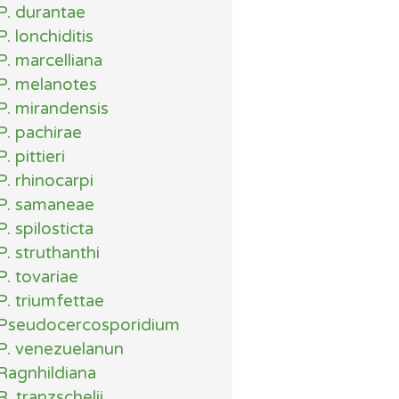
P. durantae
P. lonchiditis
P. marcelliana
P. melanotes
P. mirandensis
P. pachirae
P. pittieri
P. rhinocarpi
P. samaneae
P. spilosticta
P. struthanthi
P. tovariae
P. triumfettae
Pseudocercosporidium
P. venezuelanun
Ragnhildiana
R. tranzschelii