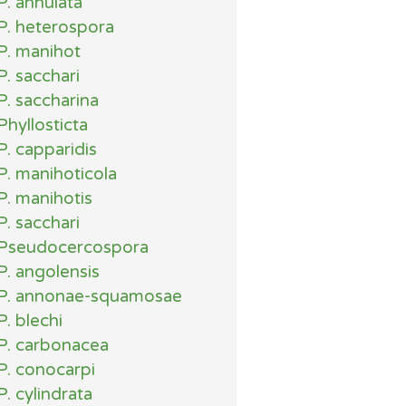
P. annulata
P. heterospora
P. manihot
P. sacchari
P. saccharina
Phyllosticta
P. capparidis
P. manihoticola
P. manihotis
P. sacchari
Pseudocercospora
P. angolensis
P. annonae-squamosae
P. blechi
P. carbonacea
P. conocarpi
P. cylindrata