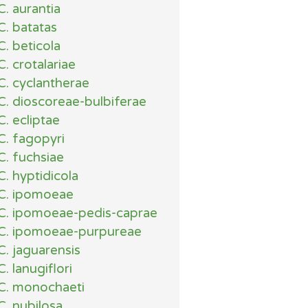
C. aurantia
C. batatas
C. beticola
C. crotalariae
C. cyclantherae
C. dioscoreae-bulbiferae
C. ecliptae
C. fagopyri
C. fuchsiae
C. hyptidicola
C. ipomoeae
C. ipomoeae-pedis-caprae
C. ipomoeae-purpureae
C. jaguarensis
C. lanugiflori
C. monochaeti
C. nubilosa