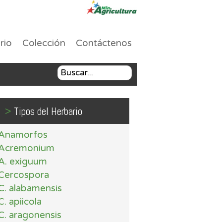
rio
Colección
Contáctenos
>
Tipos del Herbario
Anamorfos
Acremonium
A. exiguum
Cercospora
C. alabamensis
C. apiicola
C. aragonensis