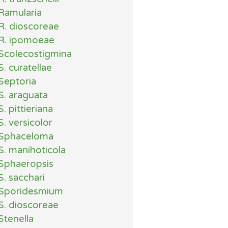
Ramularia
R. dioscoreae
R. ipomoeae
Scolecostigmina
S. curatellae
Septoria
S. araguata
S. pittieriana
S. versicolor
Sphaceloma
S. manihoticola
Sphaeropsis
S. sacchari
Sporidesmium
S. dioscoreae
Stenella