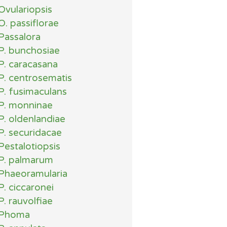
Ovulariopsis
O. passiflorae
Passalora
P. bunchosiae
P. caracasana
P. centrosematis
P. fusimaculans
P. monninae
P. oldenlandiae
P. securidacae
Pestalotiopsis
P. palmarum
Phaeoramularia
P. ciccaronei
P. rauvolfiae
Phoma